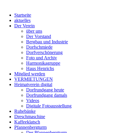
Startseite
aktuelles
Der Verein
über uns
Der Vorstand
Bergbau und Industrie
Dorfschmiede
Dorfverschönerung
Foto und Archiv
Harmonikagruppe
Haus Henrichs
Mitglied werden
VERMIETUNGEN
Heimatverein digital
Dorfrundgang heute
Dorfrundgang damals
Videos
Digitale Fotoausstellung
Ruhebänke
Dreschmaschine
Kaffeeklatsch
Pfannenbergturm
Der Pfannenbergturm