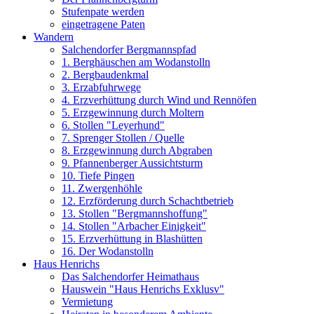
Stufenpate werden
eingetragene Paten
Wandern
Salchendorfer Bergmannspfad
1. Berghäuschen am Wodanstolln
2. Bergbaudenkmal
3. Erzabfuhrwege
4. Erzverhüttung durch Wind und Rennöfen
5. Erzgewinnung durch Moltern
6. Stollen "Leyerhund"
7. Sprenger Stollen / Quelle
8. Erzgewinnung durch Abgraben
9. Pfannenberger Aussichtsturm
10. Tiefe Pingen
11. Zwergenhöhle
12. Erzförderung durch Schachtbetrieb
13. Stollen "Bergmannshoffung"
14. Stollen "Arbacher Einigkeit"
15. Erzverhüttung in Blashütten
16. Der Wodanstolln
Haus Henrichs
Das Salchendorfer Heimathaus
Hauswein "Haus Henrichs Exklusv"
Vermietung