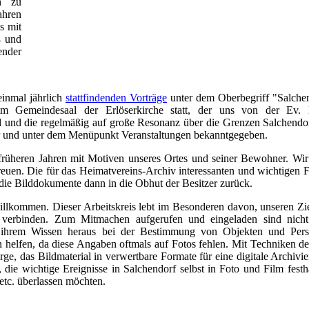
ch zu
ahren
s mit
4 und
nder
einmal jährlich
stattfindenden Vorträge
unter dem Oberbegriff "Salchen
im Gemeindesaal der Erlöserkirche statt, der uns von der Ev. 
d und die regelmäßig auf große Resonanz über die Grenzen Salchendor
r und unter dem Menüpunkt Veranstaltungen bekanntgegeben.
früheren Jahren mit Motiven unseres Ortes u
nd seiner Bewohner.
Wir
freuen. Die für das Heimatvereins-Archiv interessanten und wichtigen 
die Bilddokumente dann in die Obhut der Besitzer zurück.
willkommen. Dieser Arbeitskreis lebt im Besonderen davon, unseren Zi
u verbinden. Zum Mitmachen aufgerufen und eingeladen sind nicht 
und ihrem Wissen heraus bei der Bestimmung von Objekten und Pe
 helfen, da diese Angaben oftmals auf Fotos fehlen. Mit Techniken de
rge, das Bildmaterial in verwertbare Formate für eine digitale Archiv
, die wichtige Ereignisse in Salchendorf selbst in Foto und Film fest
etc. überlassen möchten.