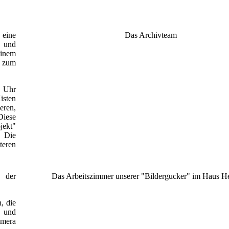
eine
Das Archivteam
 und
einem
r zum
 Uhr
isten
eren,
Diese
jekt"
. Die
teren
v der
Das Arbeitszimmer unserer "Bildergucker" im Haus H
, die
s und
mera