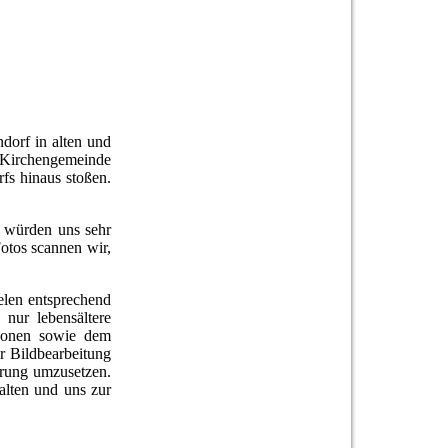
dorf in alten und
Kirchengemeinde
fs hinaus stoßen.
 würden uns sehr
Fotos scannen wir,
elen entsprechend
nur lebensältere
rsonen sowie dem
r Bildbearbeitung
ierung umzusetzen.
halten und uns zur