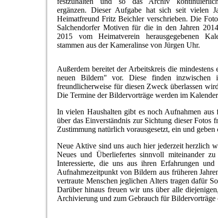
festzuhalten und so das Archiv kontinuierli
ergänzen. Dieser Aufgabe hat sich seit vielen J
Heimatfreund Fritz Beichler verschrieben. Die Foto
Salchendorfer Motiven für die in den Jahren 201
2015 vom Heimatverein herausgegebenen Kale
stammen aus der Kameralinse von Jürgen Uhr.
Außerdem bereitet der Arbeitskreis die mindestens 
neuen Bildern" vor. Diese finden inzwischen 
freundlicherweise für diesen Zweck überlassen wir
Die Termine der Bildervorträge werden im Kalende
In
vielen Haushalten gibt es noch Aufnahmen aus 
über das Einverständnis zur Sichtung dieser Fotos 
Zustimmung natürlich vorausgesetzt, ein und geben 
Neue Aktive sind uns auch hier jederzeit herzlich 
Neues und Überliefertes sinnvoll miteinander z
Interessierte, die uns aus ihren Erfahrungen 
Aufnahmezeitpunkt von Bildern aus früheren Jahren
vertraute Menschen jeglichen Alters tragen dafür So
Darüber hinaus freuen wir uns über alle diejenigen
Archivierung und zum Gebrauch für Bildervorträge 