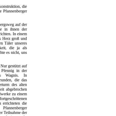
onstruktion, die
be Pfannenberger
bergsweg auf der
te in ihnen der
richten. In einem
as Herz groß und
en Täler unseres
keit, die ja als
hte es nicht, uns
Nur gestützt auf
 Pfennig in der
es Wagnis. In
reunden, die das
rturm des alten
eit abgebrochen
llwerke zu einem
ortgeschrittenen
 errichteten die
 Pfannenberger
er Teilnahme der