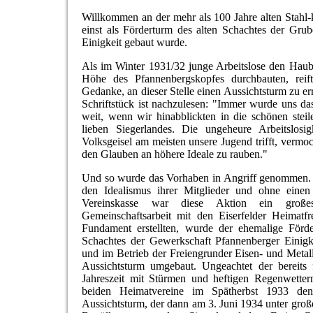
Willkommen an der mehr als 100 Jahre alten Stahl-k
einst als Förderturm des alten Schachtes der Gru
Einigkeit gebaut wurde.
Als im Winter 1931/32 junge Arbeitslose den Hau
Höhe des Pfannenbergskopfes durchbauten, reif
Gedanke, an dieser Stelle einen Aussichtsturm zu er
Schriftstück ist nachzulesen: "Immer wurde uns d
weit, wenn wir hinabblickten in die schönen steil
lieben Siegerlandes. Die ungeheure Arbeitslosig
Volksgeisel am meisten unsere Jugend trifft, vermoc
den Glauben an höhere Ideale zu rauben."
Und so wurde das Vorhaben in Angriff genommen. 
den Idealismus ihrer Mitglieder und ohne einen
Vereinskasse war diese Aktion ein groß
Gemeinschaftsarbeit mit den Eiserfelder Heimatf
Fundament erstellten, wurde der ehemalige Förde
Schachtes der Gewerkschaft Pfannenberger Einigk
und im Betrieb der Freiengrunder Eisen- und Meta
Aussichtsturm umgebaut. Ungeachtet der bereits f
Jahreszeit mit Stürmen und heftigen Regenwettern
beiden Heimatvereine im Spätherbst 1933 den
Aussichtsturm, der dann am 3. Juni 1934 unter groß