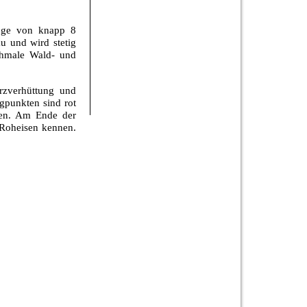
änge von knapp 8
u und wird stetig
chmale Wald- und
rzverhüttung und
gpunkten sind rot
ren. Am Ende der
 Roheisen kennen.