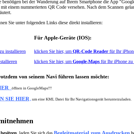
Sie benötigen bei der Wanderung auf Ihrem Smartphone die App "Goog
d mit einem nummerierten QR Code versehen. Nach dem Scannen gelan
äutert.
nnen Sie unter folgenden Links diese direkt installieren:
Für Apple-Geräte (IOS):
u installieren
klicken Sie hier, um
QR-Code Reader
für Ihr iPhone
stallieren
klicken Sie hier, um
Google-Maps
für Ihr iPhone zu 
trotzdem von seinem Navi führen lassen möchte:
HIER
öffnen in GoogleMaps!!!
N SIE HIER
,
um eine KML Datei für Ihr Navigationsgerät herunterzuladen.
d mitnehmen
Begleitmaterial zum Ausdrucken
 besitzen
, laden Sie sich das
he