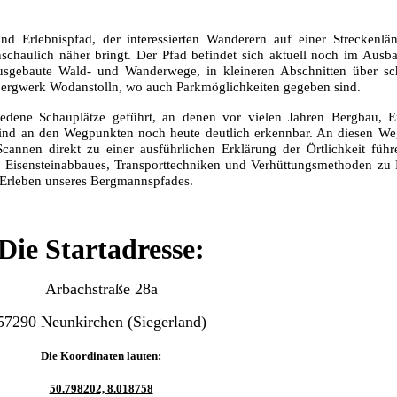
nd Erlebnispfad, der interessierten Wanderern auf einer Streckenl
schaulich näher bringt. Der Pfad befindet sich aktuell noch im Ausba
 ausgebaute Wald- und Wanderwege, in kleineren Abschnitten über s
rbergwerk Wodanstolln, wo auch Parkmöglichkeiten gegeben sind.
edene Schauplätze geführt, an denen vor vielen Jahren Bergbau, E
sind an den Wegpunkten noch heute deutlich erkennbar. An diesen We
annen direkt zu einer ausführlichen Erklärung der Örtlichkeit füh
 Eisensteinabbaues, Transporttechniken und Verhüttungsmethoden zu
Erleben unseres Bergmannspfades.
Die Startadresse:
Arbachstraße 28a
57290 Neunkirchen (Siegerland)
Die Koordinaten lauten:
50.798202, 8.018758